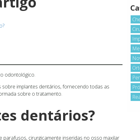
rtigo
Ca
Che
o?
Cir
Imp
Med
No
Ort
to odontológico.
Per
 sobre implantes dentários, fornecendo todas as
Pró
ormada sobre o tratamento.
Rea
es dentários?
e parafusos, cirurgicamente inseridas no osso maxilar