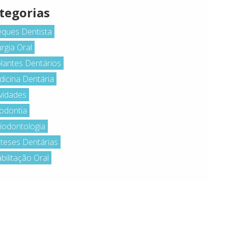
tegorias
ques Dentista
urgia Oral
lantes Dentários
icina Dentária
vidades
odontia
iodontologia
teses Dentárias
bilitação Oral