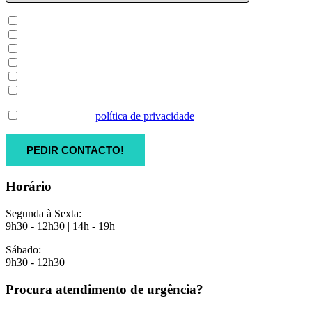
Avaliação
Urgência
Ausência de Dente
Ortodontia
Implantologia
Outros
Concordo com a
política de privacidade
.
Horário
Segunda à Sexta:
9h30 - 12h30 | 14h - 19h
Sábado:
9h30 - 12h30
Procura atendimento de urgência?