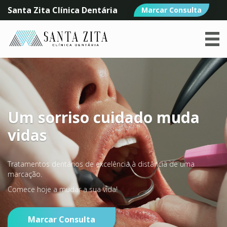
Santa Zita Clínica Dentária
Marcar Consulta
Um sorriso cuidado muda
vidas
Tratamentos dentários de excelência à distância de uma
marcação.
Comece hoje a mudar a sua vida!
Marcar Consulta