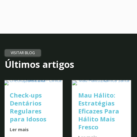
VISITAR BLOG
Últimos artigos
Implantes
Mau Hálito:
Dentários: A
Estratégias
Escolha de
Eficazes Para
Celebridades
Hálito Mais
Ler mais
Fresco