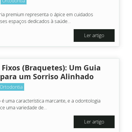
Ortodontia
3
ária premium representa o ápice em cuidados
sses espaços dedicados à saúde…
Ler artigo
 Fixos (Braquetes): Um Guia
para um Sorriso Alinhado
Ortodontia
 é uma característica marcante, e a odontologia
ece uma variedade de…
Ler artigo