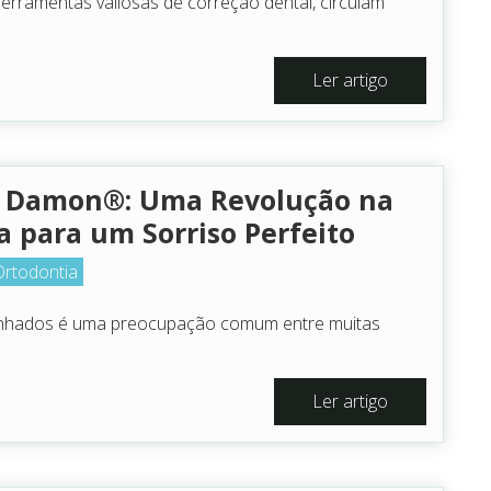
erramentas valiosas de correção dental, circulam
Ler artigo
a Damon®: Uma Revolução na
a para um Sorriso Perfeito
Ortodontia
inhados é uma preocupação comum entre muitas
Ler artigo