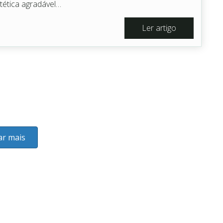
tética agradável…
Ler artigo
ar mais
Check-ups Dentários Regulares para Idosos
Mau Hálito: Estratégias Eficazes Para Hálito Mais Fres