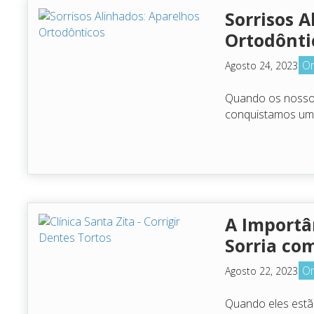
Sorrisos A
Ortodônti
Or
Agosto 24, 2023
Quando os nossos
conquistamos um 
A Importân
Sorria co
Or
Agosto 22, 2023
Quando eles estã