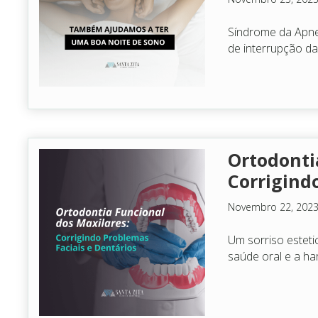
Síndrome da Apne
de interrupção d
Ortodonti
Corrigind
Novembro 22, 202
Um sorriso estet
saúde oral e a har