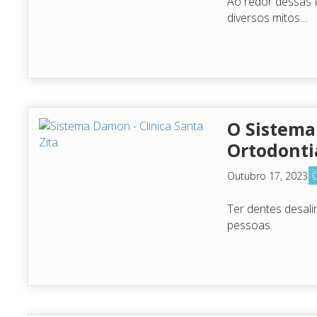
Ao redor dessas f
diversos mitos…
O Sistem
Ortodonti
Outubro 17, 2023
Ter dentes desal
pessoas.