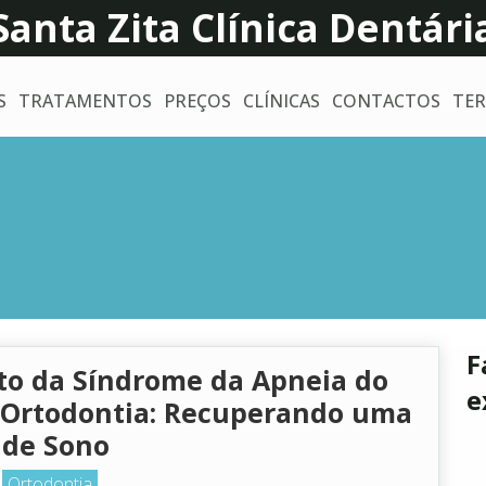
Santa Zita Clínica Dentári
S
TRATAMENTOS
PREÇOS
CLÍNICAS
CONTACTOS
TER
F
o da Síndrome da Apneia do
e
Ortodontia: Recuperando uma
 de Sono
Ortodontia
3