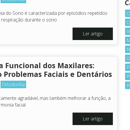
C
ia do Sono é caracterizada por episódios repetidos
C
a respiração durante o sono
C
I
Ler artigo
M
N
O
a Funcional dos Maxilares:
P
o Problemas Faciais e Dentários
P
Ortodontia
3
R
icamente agradável, mas também melhorar a função, a
monia facial.
Ler artigo