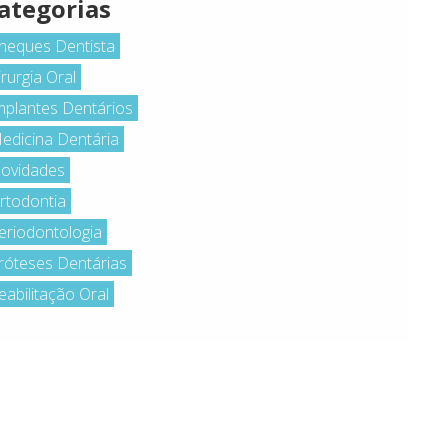
ategorias
heques Dentista
irurgia Oral
mplantes Dentários
edicina Dentária
ovidades
rtodontia
eriodontologia
róteses Dentárias
eabilitação Oral