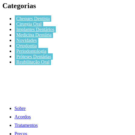
Categorias
Cheques Dentista
Cirurgia Oral
Implantes Dentários
Medicina Dentária
Novidades
Ortodontia
Periodontologia
Próteses Dentárias
Reabilitação Oral
Sobre
Acordos
Tratamentos
Preços