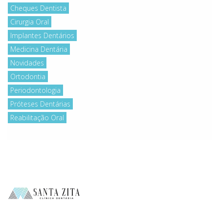
Cheques Dentista
Cirurgia Oral
Implantes Dentários
Medicina Dentária
Novidades
Ortodontia
Periodontologia
Próteses Dentárias
Reabilitação Oral