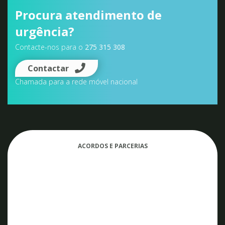
Horário
Segunda à Sexta:
9h30 - 12h30 | 14h - 19h
Sábado:
9h30 - 12h30
Procura atendimento de
urgência?
Contacte-nos para o
275 315 308
Contactar
Chamada para a rede móvel nacional
ACORDOS E PARCERIAS